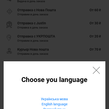
Видача в день заказа
Отправка с Нова Пошта
От 60 ₴
Отправим в день заказа
Отправка с JustIn
От 30 ₴
Отправка в день заказа
Отправка с УКРПОШТА
От 20 ₴
Отправим в день заказа
Куръєр Нова пошта
От 70 ₴
Отправим в день заказа
ГАРАНТИЯ
Наличными, Google Pay, Картою онлайн, Оплата через Masterpass,
Choose you language
Безналичными для юридических лиц, Безналичными для
физических лиц, PrivatPay, Кредит, Оплата частями
ГАРАНТИЯ
Українська мова
12 месяцев
English language
Обмен/возврат товара на протяжении 14 дней