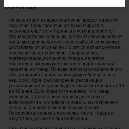
ГАРАНТИЯ
На весь товар в нашем магазине предоставляется
гарантия. Срок гарантии регламентируется
законодательством Украины и устанавливается
производителем запасных частей. В зависимости от
политики производителя, гарантийный срок может
составлять от 30 дней до 3-х лет от даты покупки в
нашем интернет магазине. Товарный чек,
подтверждающий покупку товара, является
обязательным документом для предоставления
гарантии на товар. По всем вопросам гарантийного
обслуживания товара необходимо обращаться в
наш офис. Срок рассмотрения рекламации
устанавливается производителем и составляет от 14
до 60 дней. Если будет установлено, что товар
вышел из строя по вине производителя и нет
возможности его отремонтировать, мы обменяем
товар на аналогичный или вернём деньги.
Пожалуйста, проверьте комплектность товара и
отсутствие дефектов при получении.
Гарантия не предоставляется в следующих случаях: