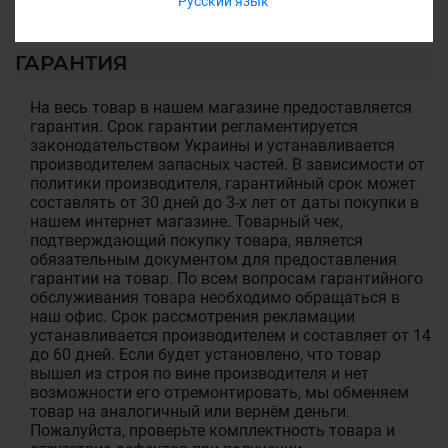
Русский язык
ГАРАНТИЯ
На весь товар в нашем магазине предоставляется
гарантия. Срок гарантии регламентируется
законодательством Украины и устанавливается
производителем запасных частей. В зависимости от
политики производителя, гарантийный срок может
составлять от 30 дней до 3-х лет от даты покупки в
нашем интернет магазине. Товарный чек,
подтверждающий покупку товара, является
обязательным документом для предоставления
гарантии на товар. По всем вопросам гарантийного
обслуживания товара необходимо обращаться в
наш офис. Срок рассмотрения рекламации
устанавливается производителем и составляет от 14
до 60 дней. Если будет установлено, что товар
вышел из строя по вине производителя и нет
возможности его отремонтировать, мы обменяем
товар на аналогичный или вернём деньги.
Пожалуйста, проверьте комплектность товара и