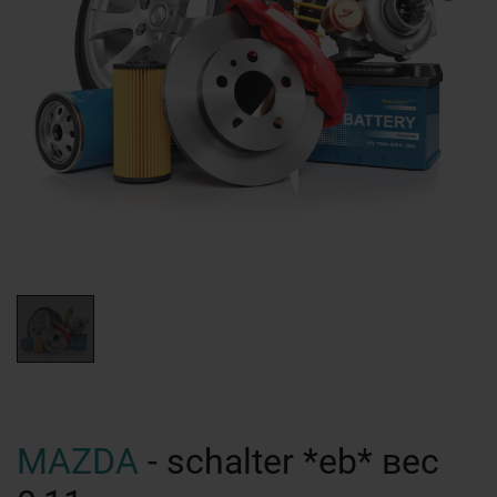
MAZDA
- schalter *eb* вес