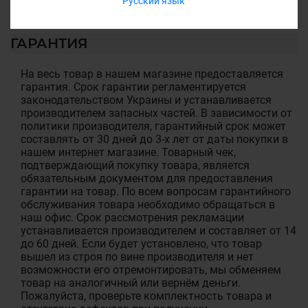
Русский язык
ГАРАНТИЯ
На весь товар в нашем магазине предоставляется
гарантия. Срок гарантии регламентируется
законодательством Украины и устанавливается
производителем запасных частей. В зависимости от
политики производителя, гарантийный срок может
составлять от 30 дней до 3-х лет от даты покупки в
нашем интернет магазине. Товарный чек,
подтверждающий покупку товара, является
обязательным документом для предоставления
гарантии на товар. По всем вопросам гарантийного
обслуживания товара необходимо обращаться в
наш офис. Срок рассмотрения рекламации
устанавливается производителем и составляет от 14
до 60 дней. Если будет установлено, что товар
вышел из строя по вине производителя и нет
возможности его отремонтировать, мы обменяем
товар на аналогичный или вернём деньги.
Пожалуйста, проверьте комплектность товара и