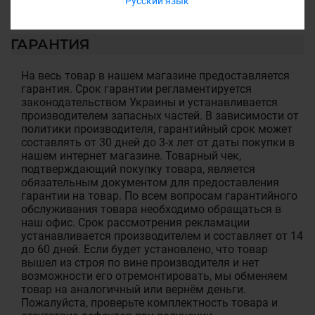
Русский язык
ГАРАНТИЯ
На весь товар в нашем магазине предоставляется
гарантия. Срок гарантии регламентируется
законодательством Украины и устанавливается
производителем запасных частей. В зависимости от
политики производителя, гарантийный срок может
составлять от 30 дней до 3-х лет от даты покупки в
нашем интернет магазине. Товарный чек,
подтверждающий покупку товара, является
обязательным документом для предоставления
гарантии на товар. По всем вопросам гарантийного
обслуживания товара необходимо обращаться в
наш офис. Срок рассмотрения рекламации
устанавливается производителем и составляет от 14
до 60 дней. Если будет установлено, что товар
вышел из строя по вине производителя и нет
возможности его отремонтировать, мы обменяем
товар на аналогичный или вернём деньги.
Пожалуйста, проверьте комплектность товара и