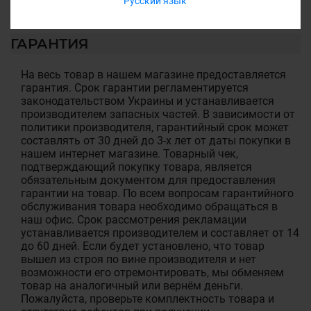
Русский язык
ГАРАНТИЯ
На весь товар в нашем магазине предоставляется
гарантия. Срок гарантии регламентируется
законодательством Украины и устанавливается
производителем запасных частей. В зависимости от
политики производителя, гарантийный срок может
составлять от 30 дней до 3-х лет от даты покупки в
нашем интернет магазине. Товарный чек,
подтверждающий покупку товара, является
обязательным документом для предоставления
гарантии на товар. По всем вопросам гарантийного
обслуживания товара необходимо обращаться в
наш офис. Срок рассмотрения рекламации
устанавливается производителем и составляет от 14
до 60 дней. Если будет установлено, что товар
вышел из строя по вине производителя и нет
возможности его отремонтировать, мы обменяем
товар на аналогичный или вернём деньги.
Пожалуйста, проверьте комплектность товара и