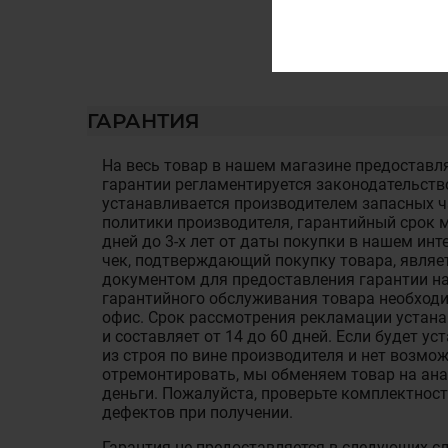
ГАРАНТИЯ
На весь товар в нашем магазине предоставля
гарантии регламентируется законодательств
устанавливается производителем запасных ча
политики производителя, гарантийный срок м
дней до 3-х лет от даты покупки в нашем ин
чек, подтверждающий покупку товара, являе
документом для предоставления гарантии на
гарантийного обслуживания товара необход
офис. Срок рассмотрения рекламации устан
и составляет от 14 до 60 дней. Если будет у
из строя по вине производителя и нет возмож
отремонтировать, мы обменяем товар на ан
деньги. Пожалуйста, проверьте комплектност
дефектов при получении.
Гарантия не предоставляется в следующих с