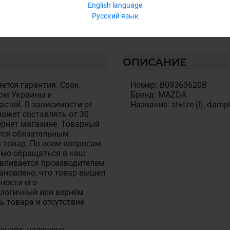
English language
Русский язык
ОПИСАНИЕ
ется гарантия. Срок
Номер: B09363620B
ом Украины и
Бренд: MAZDA
стей. В зависимости от
Название: stьtze (l), dдmpf
ожет составлять от 30
тернет магазине. Товарный
тся обязательным
 товар. По всем вопросам
имо обращаться в наш
авливается производителем
становлено, что товар вышел
ности его
алогичный или вернём
ь товара и отсутствие
лучаях: нарушена