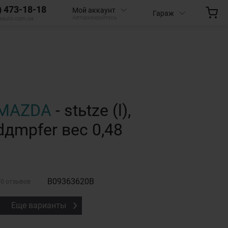
) 473-18-18
Мой аккаунт
Гараж
Авторизируйтесь
aauto.com.ua
MAZDA
- stьtze (l),
dдmpfer вес 0,48
B09363620B
0 отзывов
Еще варианты