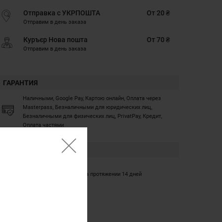
Отправка с УКРПОШТА
От 20 ₴
Отправим в день заказа
Куръєр Нова пошта
От 70 ₴
Отправим в день заказа
ГАРАНТИЯ
Наличными, Google Pay, Картою онлайн, Оплата через
Masterpass, Безналичными для юридических лиц,
Безналичными для физических лиц, PrivatPay, Кредит,
Оплата частями
ГАРАНТИЯ
12 месяцев
Обмен/возврат товара на протяжении 14 дней