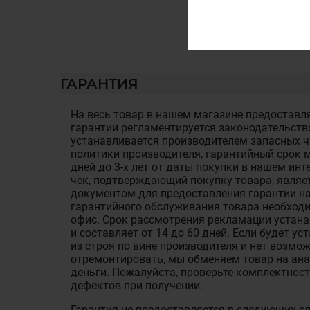
ГАРАНТИЯ
На весь товар в нашем магазине предоставля
гарантии регламентируется законодательств
устанавливается производителем запасных ча
политики производителя, гарантийный срок м
дней до 3-х лет от даты покупки в нашем ин
чек, подтверждающий покупку товара, являе
документом для предоставления гарантии на
гарантийного обслуживания товара необход
офис. Срок рассмотрения рекламации устан
и составляет от 14 до 60 дней. Если будет у
из строя по вине производителя и нет возмож
отремонтировать, мы обменяем товар на ан
деньги. Пожалуйста, проверьте комплектност
дефектов при получении.
Гарантия не предоставляется в следующих с