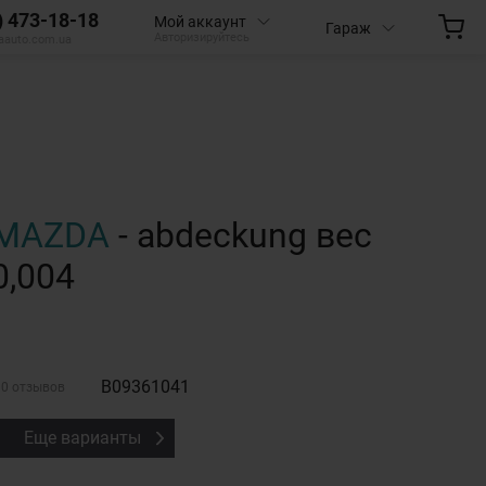
) 473-18-18
Мой аккаунт
Гараж
Авторизируйтесь
aauto.com.ua
MAZDA
- abdeckung вес
0,004
B09361041
0 отзывов
Еще варианты