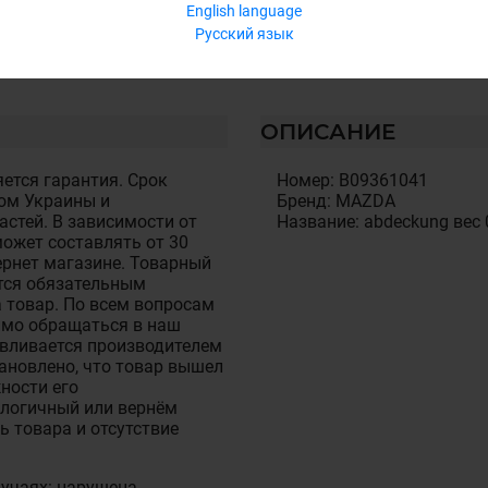
English language
Русский язык
ОПИСАНИЕ
ется гарантия. Срок
Номер: B09361041
ом Украины и
Бренд: MAZDA
стей. В зависимости от
Название: abdeckung вес 
ожет составлять от 30
тернет магазине. Товарный
тся обязательным
 товар. По всем вопросам
имо обращаться в наш
авливается производителем
становлено, что товар вышел
ности его
алогичный или вернём
ь товара и отсутствие
лучаях: нарушена