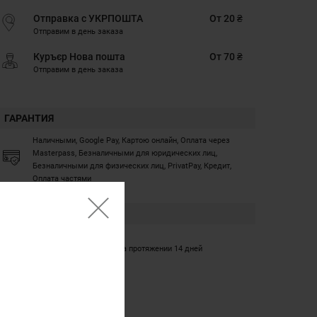
Отправка с УКРПОШТА
От 20 ₴
Отправим в день заказа
Куръєр Нова пошта
От 70 ₴
Отправим в день заказа
ГАРАНТИЯ
Наличными, Google Pay, Картою онлайн, Оплата через
Masterpass, Безналичными для юридических лиц,
Безналичными для физических лиц, PrivatPay, Кредит,
Оплата частями
ГАРАНТИЯ
12 месяцев
Обмен/возврат товара на протяжении 14 дней