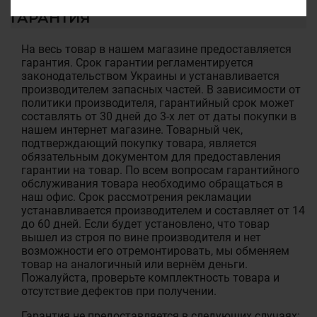
ГАРАНТИЯ
На весь товар в нашем магазине предоставляется
гарантия. Срок гарантии регламентируется
законодательством Украины и устанавливается
производителем запасных частей. В зависимости от
политики производителя, гарантийный срок может
составлять от 30 дней до 3-х лет от даты покупки в
нашем интернет магазине. Товарный чек,
подтверждающий покупку товара, является
обязательным документом для предоставления
гарантии на товар. По всем вопросам гарантийного
обслуживания товара необходимо обращаться в
наш офис. Срок рассмотрения рекламации
устанавливается производителем и составляет от 14
до 60 дней. Если будет установлено, что товар
вышел из строя по вине производителя и нет
возможности его отремонтировать, мы обменяем
товар на аналогичный или вернём деньги.
Пожалуйста, проверьте комплектность товара и
отсутствие дефектов при получении.
Гарантия не предоставляется в следующих случаях: