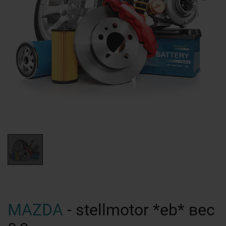
MAZDA
- stellmotor *eb* вес