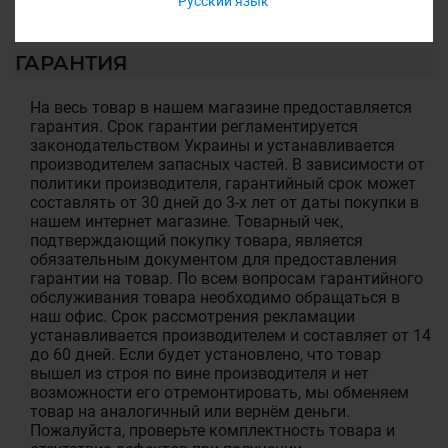
Русский язык
ГАРАНТИЯ
На весь товар в нашем магазине предоставляется
гарантия. Срок гарантии регламентируется
законодательством Украины и устанавливается
производителем запасных частей. В зависимости от
политики производителя, гарантийный срок может
составлять от 30 дней до 3-х лет от даты покупки в
нашем интернет магазине. Товарный чек,
подтверждающий покупку товара, является
обязательным документом для предоставления
гарантии на товар. По всем вопросам гарантийного
обслуживания товара необходимо обращаться в
наш офис. Срок рассмотрения рекламации
устанавливается производителем и составляет от 14
до 60 дней. Если будет установлено, что товар
вышел из строя по вине производителя и нет
возможности его отремонтировать, мы обменяем
товар на аналогичный или вернём деньги.
Пожалуйста, проверьте комплектность товара и