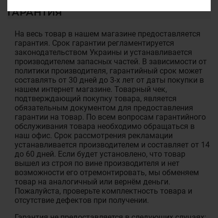
ГАРАНТИЯ
На весь товар в нашем магазине предоставляется
гарантия. Срок гарантии регламентируется
законодательством Украины и устанавливается
производителем запасных частей. В зависимости от
политики производителя, гарантийный срок может
составлять от 30 дней до 3-х лет от даты покупки в
нашем интернет магазине. Товарный чек,
подтверждающий покупку товара, является
обязательным документом для предоставления
гарантии на товар. По всем вопросам гарантийного
обслуживания товара необходимо обращаться в
наш офис. Срок рассмотрения рекламации
устанавливается производителем и составляет от 14
до 60 дней. Если будет установлено, что товар
вышел из строя по вине производителя и нет
возможности его отремонтировать, мы обменяем
товар на аналогичный или вернём деньги.
Пожалуйста, проверьте комплектность товара и
отсутствие дефектов при получении.
Гарантия не предоставляется в следующих случаях: