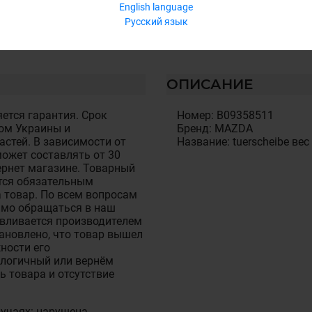
English language
Русский язык
ОПИСАНИЕ
ется гарантия. Срок
Номер: B09358511
ом Украины и
Бренд: MAZDA
стей. В зависимости от
Название: tuerscheibe вес
ожет составлять от 30
тернет магазине. Товарный
тся обязательным
 товар. По всем вопросам
имо обращаться в наш
авливается производителем
становлено, что товар вышел
ности его
алогичный или вернём
ь товара и отсутствие
лучаях: нарушена