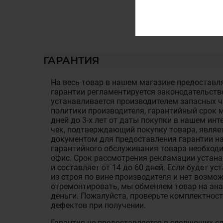
ГАРАНТИЯ
На весь товар в нашем магазине предоставля
гарантии регламентируется законодательств
устанавливается производителем запасных ча
политики производителя, гарантийный срок м
дней до 3-х лет от даты покупки в нашем ин
чек, подтверждающий покупку товара, являе
документом для предоставления гарантии на
гарантийного обслуживания товара необход
офис. Срок рассмотрения рекламации устан
и составляет от 14 до 60 дней. Если будет у
из строя по вине производителя и нет возмож
отремонтировать, мы обменяем товар на ан
деньги. Пожалуйста, проверьте комплектност
дефектов при получении.
Гарантия не предоставляется в следующих с