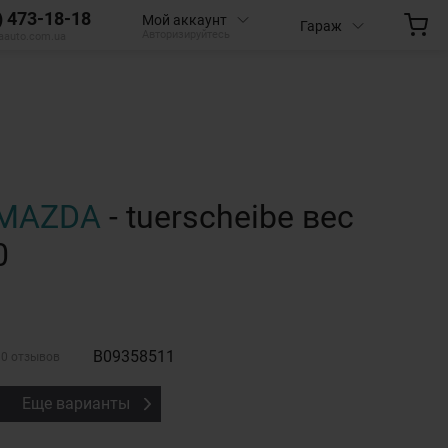
) 473-18-18
Мой аккаунт
Гараж
Авторизируйтесь
aauto.com.ua
MAZDA
- tuerscheibe вес
0
B09358511
0 отзывов
Еще варианты