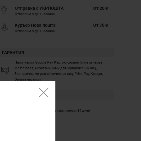
Отправка с УКРПОШТА
От 20 ₴
Отправим в день заказа
Куръєр Нова пошта
От 70 ₴
Отправим в день заказа
ГАРАНТИЯ
Наличными, Google Pay, Картою онлайн, Оплата через
Masterpass, Безналичными для юридических лиц,
Безналичными для физических лиц, PrivatPay, Кредит,
Оплата частями
ГАРАНТИЯ
12 месяцев
Обмен/возврат товара на протяжении 14 дней