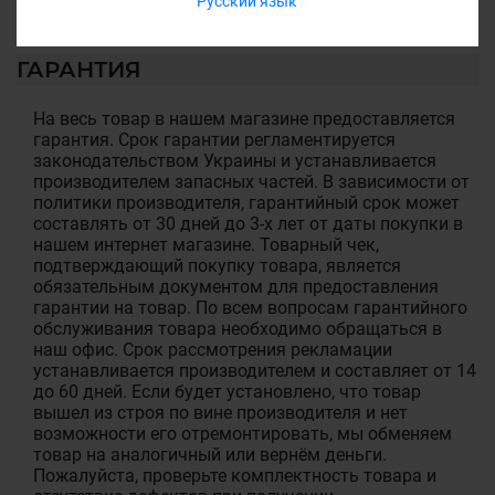
Русский язык
ГАРАНТИЯ
На весь товар в нашем магазине предоставляется
гарантия. Срок гарантии регламентируется
законодательством Украины и устанавливается
производителем запасных частей. В зависимости от
политики производителя, гарантийный срок может
составлять от 30 дней до 3-х лет от даты покупки в
нашем интернет магазине. Товарный чек,
подтверждающий покупку товара, является
обязательным документом для предоставления
гарантии на товар. По всем вопросам гарантийного
обслуживания товара необходимо обращаться в
наш офис. Срок рассмотрения рекламации
устанавливается производителем и составляет от 14
до 60 дней. Если будет установлено, что товар
вышел из строя по вине производителя и нет
возможности его отремонтировать, мы обменяем
товар на аналогичный или вернём деньги.
Пожалуйста, проверьте комплектность товара и