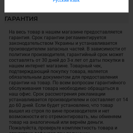
Русский язык
ГАРАНТИЯ
На весь товар в нашем магазине предоставляется
гарантия. Срок гарантии регламентируется
законодательством Украины и устанавливается
производителем запасных частей. В зависимости от
политики производителя, гарантийный срок может
составлять от 30 дней до 3-х лет от даты покупки в
нашем интернет магазине. Товарный чек,
подтверждающий покупку товара, является
обязательным документом для предоставления
гарантии на товар. По всем вопросам гарантийного
обслуживания товара необходимо обращаться в
наш офис. Срок рассмотрения рекламации
устанавливается производителем и составляет от 14
до 60 дней. Если будет установлено, что товар
вышел из строя по вине производителя и нет
возможности его отремонтировать, мы обменяем
товар на аналогичный или вернём деньги.
Пожалуйста, проверьте комплектность товара и