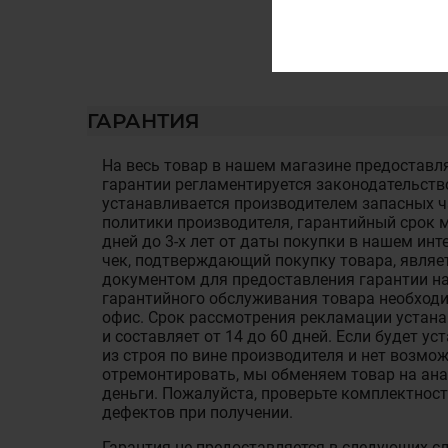
ГАРАНТИЯ
На весь товар в нашем магазине предоставля
гарантии регламентируется законодательств
устанавливается производителем запасных ча
политики производителя, гарантийный срок м
дней до 3-х лет от даты покупки в нашем ин
чек, подтверждающий покупку товара, являе
документом для предоставления гарантии на
гарантийного обслуживания товара необход
офис. Срок рассмотрения рекламации устан
и составляет от 14 до 60 дней. Если будет у
из строя по вине производителя и нет возмож
отремонтировать, мы обменяем товар на ан
деньги. Пожалуйста, проверьте комплектност
дефектов при получении.
Гарантия не предоставляется в следующих с