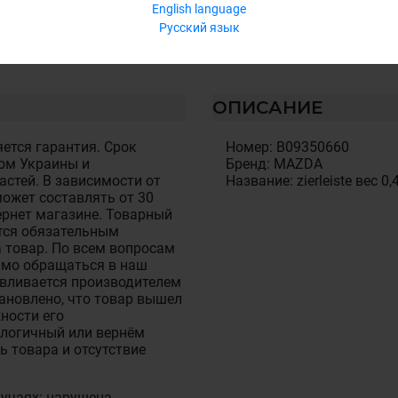
English language
Русский язык
ОПИСАНИЕ
ется гарантия. Срок
Номер: B09350660
ом Украины и
Бренд: MAZDA
стей. В зависимости от
Название: zierleiste вес 0,
ожет составлять от 30
тернет магазине. Товарный
тся обязательным
 товар. По всем вопросам
имо обращаться в наш
авливается производителем
становлено, что товар вышел
ности его
алогичный или вернём
ь товара и отсутствие
лучаях: нарушена