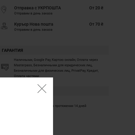
Отправка с УКРПОШТА
От 20 ₴
Отправим в день заказа
Куръєр Нова пошта
От 70 ₴
Отправим в день заказа
ГАРАНТИЯ
Наличными, Google Pay, Картою онлайн, Оплата через
Masterpass, Безналичными для юридических лиц,
Безналичными для физических лиц, PrivatPay, Кредит,
Оплата частями
ГАРАНТИЯ
12 месяцев
Обмен/возврат товара на протяжении 14 дней