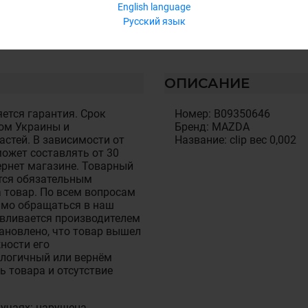
English language
Русский язык
ОПИСАНИЕ
ется гарантия. Срок
Номер: B09350646
ом Украины и
Бренд: MAZDA
стей. В зависимости от
Название: clip вес 0,002
ожет составлять от 30
тернет магазине. Товарный
тся обязательным
 товар. По всем вопросам
имо обращаться в наш
авливается производителем
становлено, что товар вышел
ности его
алогичный или вернём
ь товара и отсутствие
лучаях: нарушена