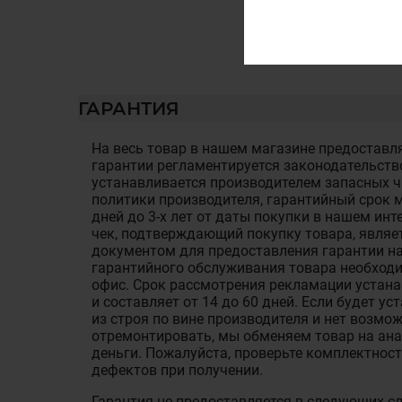
ГАРАНТИЯ
На весь товар в нашем магазине предоставля
гарантии регламентируется законодательств
устанавливается производителем запасных ча
политики производителя, гарантийный срок м
дней до 3-х лет от даты покупки в нашем ин
чек, подтверждающий покупку товара, являе
документом для предоставления гарантии на
гарантийного обслуживания товара необход
офис. Срок рассмотрения рекламации устан
и составляет от 14 до 60 дней. Если будет у
из строя по вине производителя и нет возмож
отремонтировать, мы обменяем товар на ан
деньги. Пожалуйста, проверьте комплектност
дефектов при получении.
Гарантия не предоставляется в следующих с