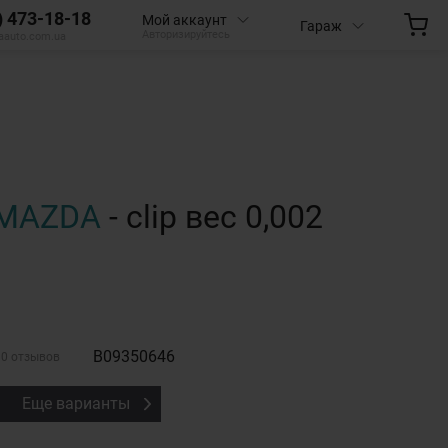
) 473-18-18
Мой аккаунт
Гараж
Авторизируйтесь
aauto.com.ua
MAZDA
- clip вес 0,002
B09350646
0 отзывов
Еще варианты