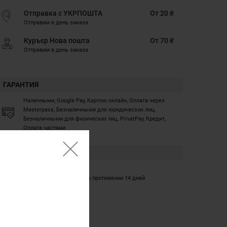
Отправка с УКРПОШТА
От 20 ₴
Отправим в день заказа
Куръєр Нова пошта
От 70 ₴
Отправим в день заказа
ГАРАНТИЯ
Наличными, Google Pay, Картою онлайн, Оплата через
Masterpass, Безналичными для юридических лиц,
Безналичными для физических лиц, PrivatPay, Кредит,
Оплата частями
ГАРАНТИЯ
12 месяцев
Обмен/возврат товара на протяжении 14 дней