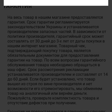
ГАРАНТИЯ
На весь товар в нашем магазине предоставляется
гарантия. Срок гарантии регламентируется
законодательством Украины и устанавливается
производителем запасных частей. В зависимости от
политики производителя, гарантийный срок может
составлять от 30 дней до 3-х лет от даты покупки в
нашем интернет магазине. Товарный чек,
подтверждающий покупку товара, является
обязательным документом для предоставления
гарантии на товар. По всем вопросам гарантийного
обслуживания товара необходимо обращаться в
наш офис. Срок рассмотрения рекламации
устанавливается производителем и составляет от 14
до 60 дней. Если будет установлено, что товар
вышел из строя по вине производителя и нет
возможности его отремонтировать, мы обменяем
товар на аналогичный или вернём деньги.
Пожалуйста, проверьте комплектность товара и
отсутствие дефектов при получении.
Гарантия не предоставляется в следующих случаях: