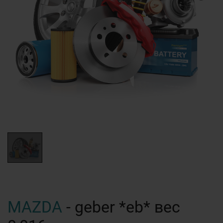
MAZDA
- geber *eb* вес