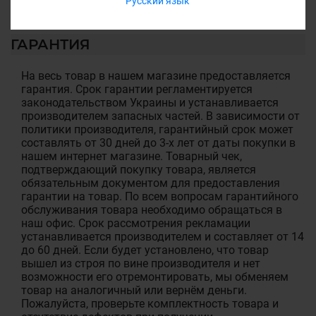
Русский язык
ГАРАНТИЯ
На весь товар в нашем магазине предоставляется
гарантия. Срок гарантии регламентируется
законодательством Украины и устанавливается
производителем запасных частей. В зависимости от
политики производителя, гарантийный срок может
составлять от 30 дней до 3-х лет от даты покупки в
нашем интернет магазине. Товарный чек,
подтверждающий покупку товара, является
обязательным документом для предоставления
гарантии на товар. По всем вопросам гарантийного
обслуживания товара необходимо обращаться в
наш офис. Срок рассмотрения рекламации
устанавливается производителем и составляет от 14
до 60 дней. Если будет установлено, что товар
вышел из строя по вине производителя и нет
возможности его отремонтировать, мы обменяем
товар на аналогичный или вернём деньги.
Пожалуйста, проверьте комплектность товара и