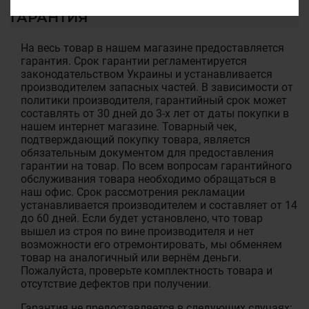
ГАРАНТИЯ
На весь товар в нашем магазине предоставляется
гарантия. Срок гарантии регламентируется
законодательством Украины и устанавливается
производителем запасных частей. В зависимости от
политики производителя, гарантийный срок может
составлять от 30 дней до 3-х лет от даты покупки в
нашем интернет магазине. Товарный чек,
подтверждающий покупку товара, является
обязательным документом для предоставления
гарантии на товар. По всем вопросам гарантийного
обслуживания товара необходимо обращаться в
наш офис. Срок рассмотрения рекламации
устанавливается производителем и составляет от 14
до 60 дней. Если будет установлено, что товар
вышел из строя по вине производителя и нет
возможности его отремонтировать, мы обменяем
товар на аналогичный или вернём деньги.
Пожалуйста, проверьте комплектность товара и
отсутствие дефектов при получении.
Гарантия не предоставляется в следующих случаях: