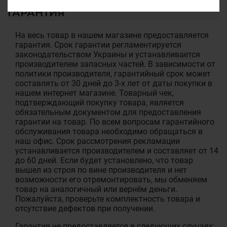
ГАРАНТИЯ
На весь товар в нашем магазине предоставляется
гарантия. Срок гарантии регламентируется
законодательством Украины и устанавливается
производителем запасных частей. В зависимости от
политики производителя, гарантийный срок может
составлять от 30 дней до 3-х лет от даты покупки в
нашем интернет магазине. Товарный чек,
подтверждающий покупку товара, является
обязательным документом для предоставления
гарантии на товар. По всем вопросам гарантийного
обслуживания товара необходимо обращаться в
наш офис. Срок рассмотрения рекламации
устанавливается производителем и составляет от 14
до 60 дней. Если будет установлено, что товар
вышел из строя по вине производителя и нет
возможности его отремонтировать, мы обменяем
товар на аналогичный или вернём деньги.
Пожалуйста, проверьте комплектность товара и
отсутствие дефектов при получении.
Гарантия не предоставляется в следующих случаях: