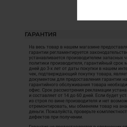
ГАРАНТИЯ
На весь товар в нашем магазине предоставля
гарантии регламентируется законодательств
устанавливается производителем запасных ча
политики производителя, гарантийный срок м
дней до 3-х лет от даты покупки в нашем ин
чек, подтверждающий покупку товара, являе
документом для предоставления гарантии на
гарантийного обслуживания товара необход
офис. Срок рассмотрения рекламации устан
и составляет от 14 до 60 дней. Если будет у
из строя по вине производителя и нет возмож
отремонтировать, мы обменяем товар на ан
деньги. Пожалуйста, проверьте комплектност
дефектов при получении.
Гарантия не предоставляется в следующих с