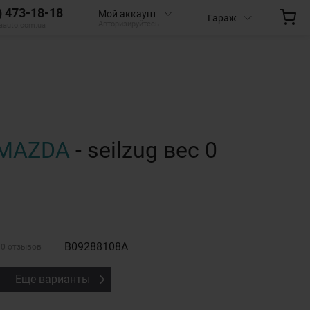
) 473-18-18
Мой аккаунт
Гараж
Авторизируйтесь
aauto.com.ua
MAZDA
- seilzug вес 0
B09288108A
0 отзывов
Еще варианты