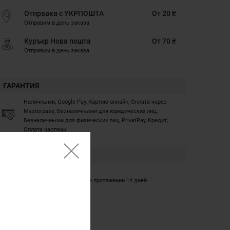
Отправка с УКРПОШТА
От 20 ₴
Отправим в день заказа
Куръєр Нова пошта
От 70 ₴
Отправим в день заказа
ГАРАНТИЯ
Наличными, Google Pay, Картою онлайн, Оплата через
Masterpass, Безналичными для юридических лиц,
Безналичными для физических лиц, PrivatPay, Кредит,
Оплата частями
ГАРАНТИЯ
12 месяцев
Обмен/возврат товара на протяжении 14 дней