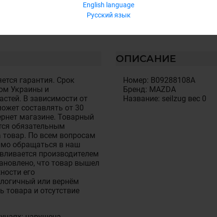
English language
Русский язык
ОПИСАНИЕ
ется гарантия. Срок
Номер: B09288108A
ом Украины и
Бренд: MAZDA
стей. В зависимости от
Название: seilzug вес 0
ожет составлять от 30
тернет магазине. Товарный
тся обязательным
 товар. По всем вопросам
имо обращаться в наш
авливается производителем
становлено, что товар вышел
ности его
алогичный или вернём
ь товара и отсутствие
лучаях: нарушена