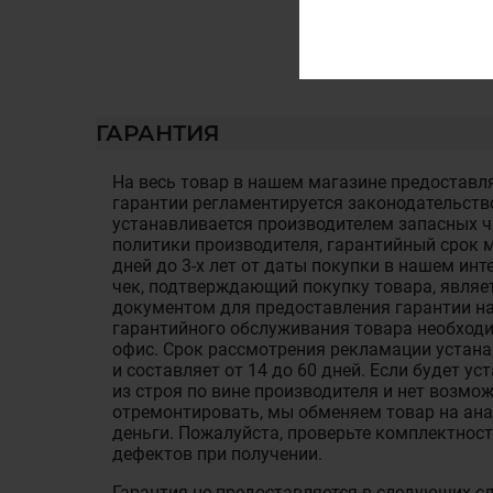
ГАРАНТИЯ
На весь товар в нашем магазине предоставля
гарантии регламентируется законодательств
устанавливается производителем запасных ча
политики производителя, гарантийный срок м
дней до 3-х лет от даты покупки в нашем ин
чек, подтверждающий покупку товара, являе
документом для предоставления гарантии на
гарантийного обслуживания товара необход
офис. Срок рассмотрения рекламации устан
и составляет от 14 до 60 дней. Если будет у
из строя по вине производителя и нет возмож
отремонтировать, мы обменяем товар на ан
деньги. Пожалуйста, проверьте комплектност
дефектов при получении.
Гарантия не предоставляется в следующих с