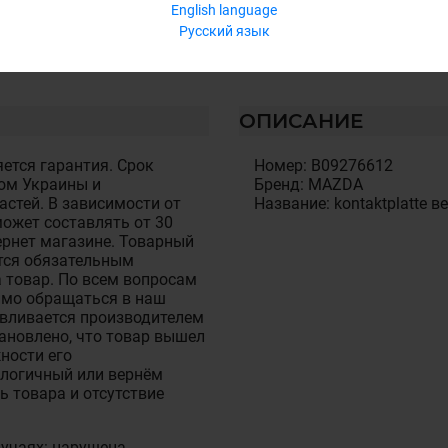
English language
Русский язык
ОПИСАНИЕ
ется гарантия. Срок
Номер: B09276612
ом Украины и
Бренд: MAZDA
стей. В зависимости от
Название: kontaktplatte ве
ожет составлять от 30
тернет магазине. Товарный
тся обязательным
 товар. По всем вопросам
имо обращаться в наш
авливается производителем
становлено, что товар вышел
ности его
алогичный или вернём
ь товара и отсутствие
лучаях: нарушена