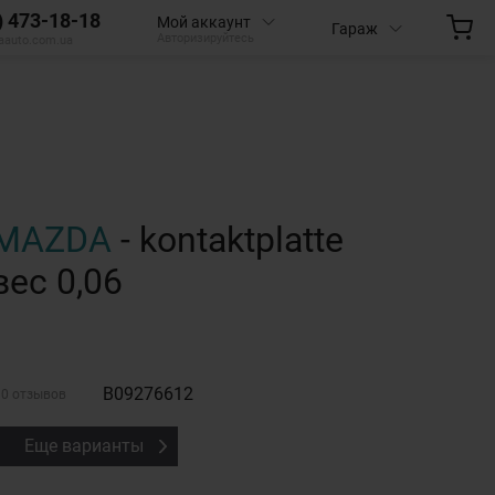
) 473-18-18
Мой аккаунт
Гараж
Авторизируйтесь
aauto.com.ua
MAZDA
- kontaktplatte
вес 0,06
B09276612
0 отзывов
Еще варианты