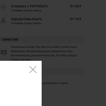
Отправка с УКРПОШТА
От 20 ₴
Отправим в день заказа
Куръєр Нова пошта
От 70 ₴
Отправим в день заказа
ГАРАНТИЯ
Наличными, Google Pay, Картою онлайн, Оплата через
Masterpass, Безналичными для юридических лиц,
Безналичными для физических лиц, PrivatPay, Кредит,
Оплата частями
ГАРАНТИЯ
12 месяцев
Обмен/возврат товара на протяжении 14 дней