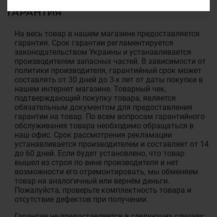
ГАРАНТИЯ
На весь товар в нашем магазине предоставляется
гарантия. Срок гарантии регламентируется
законодательством Украины и устанавливается
производителем запасных частей. В зависимости от
политики производителя, гарантийный срок может
составлять от 30 дней до 3-х лет от даты покупки в
нашем интернет магазине. Товарный чек,
подтверждающий покупку товара, является
обязательным документом для предоставления
гарантии на товар. По всем вопросам гарантийного
обслуживания товара необходимо обращаться в
наш офис. Срок рассмотрения рекламации
устанавливается производителем и составляет от 14
до 60 дней. Если будет установлено, что товар
вышел из строя по вине производителя и нет
возможности его отремонтировать, мы обменяем
товар на аналогичный или вернём деньги.
Пожалуйста, проверьте комплектность товара и
отсутствие дефектов при получении.
Гарантия не предоставляется в следующих случаях: