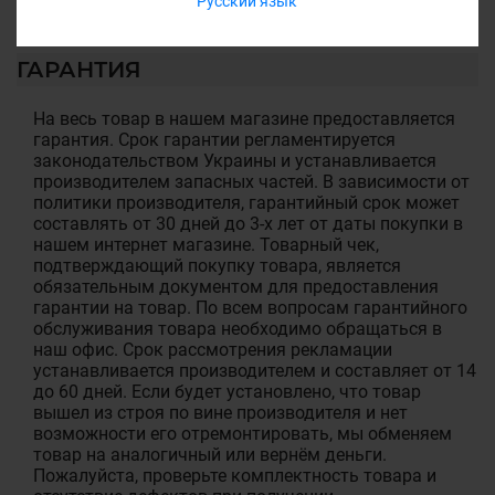
Русский язык
ГАРАНТИЯ
На весь товар в нашем магазине предоставляется
гарантия. Срок гарантии регламентируется
законодательством Украины и устанавливается
производителем запасных частей. В зависимости от
политики производителя, гарантийный срок может
составлять от 30 дней до 3-х лет от даты покупки в
нашем интернет магазине. Товарный чек,
подтверждающий покупку товара, является
обязательным документом для предоставления
гарантии на товар. По всем вопросам гарантийного
обслуживания товара необходимо обращаться в
наш офис. Срок рассмотрения рекламации
устанавливается производителем и составляет от 14
до 60 дней. Если будет установлено, что товар
вышел из строя по вине производителя и нет
возможности его отремонтировать, мы обменяем
товар на аналогичный или вернём деньги.
Пожалуйста, проверьте комплектность товара и