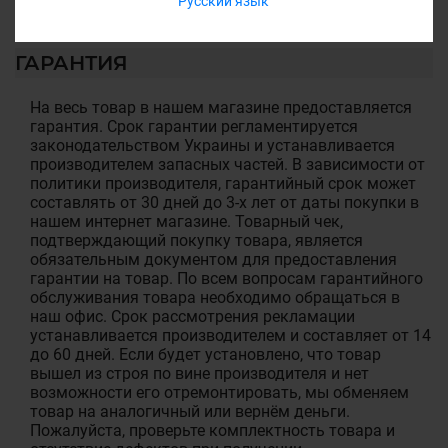
Русский язык
ГАРАНТИЯ
На весь товар в нашем магазине предоставляется
гарантия. Срок гарантии регламентируется
законодательством Украины и устанавливается
производителем запасных частей. В зависимости от
политики производителя, гарантийный срок может
составлять от 30 дней до 3-х лет от даты покупки в
нашем интернет магазине. Товарный чек,
подтверждающий покупку товара, является
обязательным документом для предоставления
гарантии на товар. По всем вопросам гарантийного
обслуживания товара необходимо обращаться в
наш офис. Срок рассмотрения рекламации
устанавливается производителем и составляет от 14
до 60 дней. Если будет установлено, что товар
вышел из строя по вине производителя и нет
возможности его отремонтировать, мы обменяем
товар на аналогичный или вернём деньги.
Пожалуйста, проверьте комплектность товара и