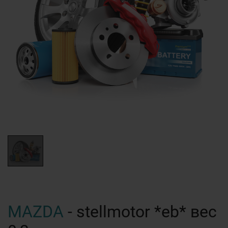
MAZDA
- stellmotor *eb* вес