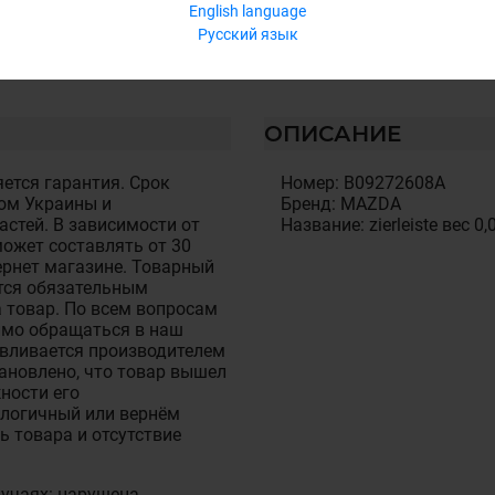
English language
Русский язык
ОПИСАНИЕ
ется гарантия. Срок
Номер: B09272608A
ом Украины и
Бренд: MAZDA
стей. В зависимости от
Название: zierleiste вес 0,
ожет составлять от 30
тернет магазине. Товарный
тся обязательным
 товар. По всем вопросам
имо обращаться в наш
авливается производителем
становлено, что товар вышел
ности его
алогичный или вернём
ь товара и отсутствие
лучаях: нарушена