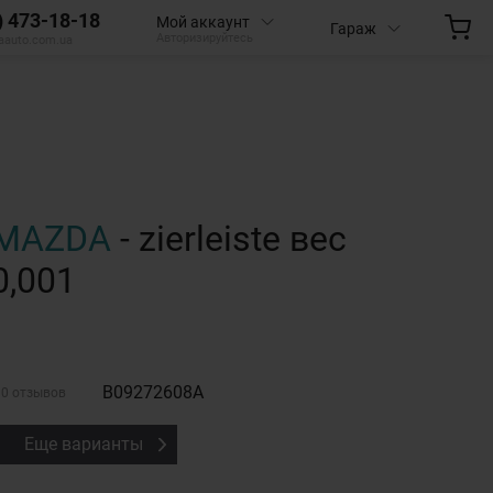
) 473-18-18
Мой аккаунт
Гараж
Авторизируйтесь
aauto.com.ua
MAZDA
- zierleiste вес
0,001
B09272608A
0 отзывов
Еще варианты