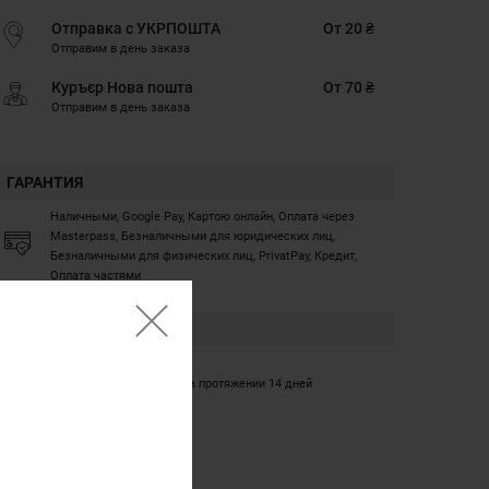
Отправка с УКРПОШТА
От 20 ₴
Отправим в день заказа
Куръєр Нова пошта
От 70 ₴
Отправим в день заказа
ГАРАНТИЯ
Наличными, Google Pay, Картою онлайн, Оплата через
Masterpass, Безналичными для юридических лиц,
Безналичными для физических лиц, PrivatPay, Кредит,
Оплата частями
ГАРАНТИЯ
12 месяцев
Обмен/возврат товара на протяжении 14 дней