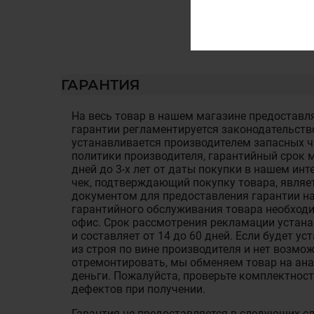
ГАРАНТИЯ
На весь товар в нашем магазине предоставля
гарантии регламентируется законодательств
устанавливается производителем запасных ча
политики производителя, гарантийный срок м
дней до 3-х лет от даты покупки в нашем ин
чек, подтверждающий покупку товара, являе
документом для предоставления гарантии на
гарантийного обслуживания товара необход
офис. Срок рассмотрения рекламации устан
и составляет от 14 до 60 дней. Если будет у
из строя по вине производителя и нет возмож
отремонтировать, мы обменяем товар на ан
деньги. Пожалуйста, проверьте комплектност
дефектов при получении.
Гарантия не предоставляется в следующих с