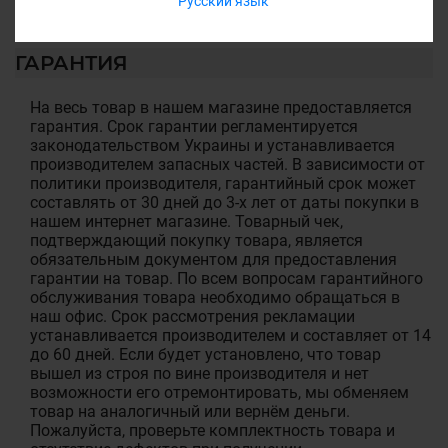
Русский язык
ГАРАНТИЯ
На весь товар в нашем магазине предоставляется
гарантия. Срок гарантии регламентируется
законодательством Украины и устанавливается
производителем запасных частей. В зависимости от
политики производителя, гарантийный срок может
составлять от 30 дней до 3-х лет от даты покупки в
нашем интернет магазине. Товарный чек,
подтверждающий покупку товара, является
обязательным документом для предоставления
гарантии на товар. По всем вопросам гарантийного
обслуживания товара необходимо обращаться в
наш офис. Срок рассмотрения рекламации
устанавливается производителем и составляет от 14
до 60 дней. Если будет установлено, что товар
вышел из строя по вине производителя и нет
возможности его отремонтировать, мы обменяем
товар на аналогичный или вернём деньги.
Пожалуйста, проверьте комплектность товара и