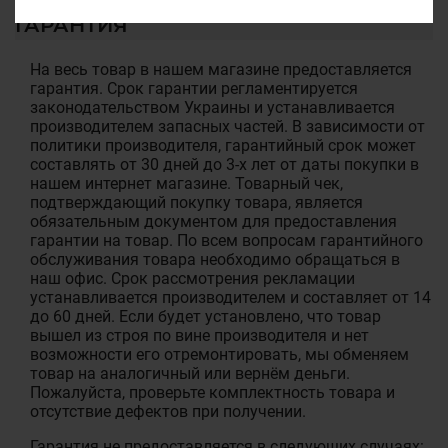
ГАРАНТИЯ
На весь товар в нашем магазине предоставляется
гарантия. Срок гарантии регламентируется
законодательством Украины и устанавливается
производителем запасных частей. В зависимости от
политики производителя, гарантийный срок может
составлять от 30 дней до 3-х лет от даты покупки в
нашем интернет магазине. Товарный чек,
подтверждающий покупку товара, является
обязательным документом для предоставления
гарантии на товар. По всем вопросам гарантийного
обслуживания товара необходимо обращаться в
наш офис. Срок рассмотрения рекламации
устанавливается производителем и составляет от 14
до 60 дней. Если будет установлено, что товар
вышел из строя по вине производителя и нет
возможности его отремонтировать, мы обменяем
товар на аналогичный или вернём деньги.
Пожалуйста, проверьте комплектность товара и
отсутствие дефектов при получении.
Гарантия не предоставляется в следующих случаях: