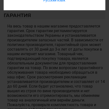
Русский язык
ГАРАНТИЯ
На весь товар в нашем магазине предоставляется
гарантия. Срок гарантии регламентируется
законодательством Украины и устанавливается
производителем запасных частей. В зависимости от
политики производителя, гарантийный срок может
составлять от 30 дней до 3-х лет от даты покупки в
нашем интернет магазине. Товарный чек,
подтверждающий покупку товара, является
обязательным документом для предоставления
гарантии на товар. По всем вопросам гарантийного
обслуживания товара необходимо обращаться в
наш офис. Срок рассмотрения рекламации
устанавливается производителем и составляет от 14
до 60 дней. Если будет установлено, что товар
вышел из строя по вине производителя и нет
возможности его отремонтировать, мы обменяем
товар на аналогичный или вернём деньги.
Пожалуйста, проверьте комплектность товара и