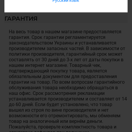
Русский язык
ГАРАНТИЯ
На весь товар в нашем магазине предоставляется
гарантия. Срок гарантии регламентируется
законодательством Украины и устанавливается
производителем запасных частей. В зависимости от
политики производителя, гарантийный срок может
составлять от 30 дней до 3-х лет от даты покупки в
нашем интернет магазине. Товарный чек,
подтверждающий покупку товара, является
обязательным документом для предоставления
гарантии на товар. По всем вопросам гарантийного
обслуживания товара необходимо обращаться в
наш офис. Срок рассмотрения рекламации
устанавливается производителем и составляет от 14
до 60 дней. Если будет установлено, что товар
вышел из строя по вине производителя и нет
возможности его отремонтировать, мы обменяем
товар на аналогичный или вернём деньги.
Пожалуйста, проверьте комплектность товара и