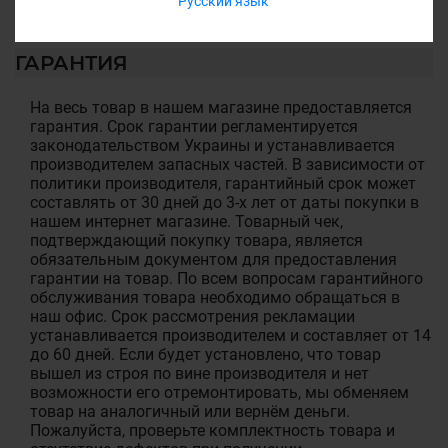
Русский язык
ГАРАНТИЯ
На весь товар в нашем магазине предоставляется
гарантия. Срок гарантии регламентируется
законодательством Украины и устанавливается
производителем запасных частей. В зависимости от
политики производителя, гарантийный срок может
составлять от 30 дней до 3-х лет от даты покупки в
нашем интернет магазине. Товарный чек,
подтверждающий покупку товара, является
обязательным документом для предоставления
гарантии на товар. По всем вопросам гарантийного
обслуживания товара необходимо обращаться в
наш офис. Срок рассмотрения рекламации
устанавливается производителем и составляет от 14
до 60 дней. Если будет установлено, что товар
вышел из строя по вине производителя и нет
возможности его отремонтировать, мы обменяем
товар на аналогичный или вернём деньги.
Пожалуйста, проверьте комплектность товара и