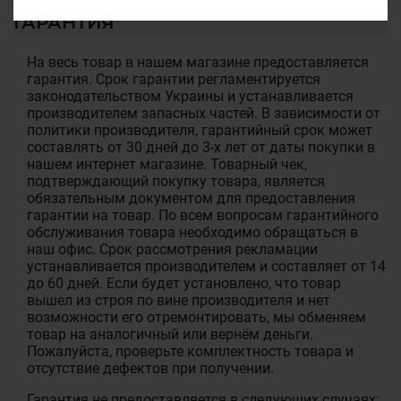
ГАРАНТИЯ
На весь товар в нашем магазине предоставляется
гарантия. Срок гарантии регламентируется
законодательством Украины и устанавливается
производителем запасных частей. В зависимости от
политики производителя, гарантийный срок может
составлять от 30 дней до 3-х лет от даты покупки в
нашем интернет магазине. Товарный чек,
подтверждающий покупку товара, является
обязательным документом для предоставления
гарантии на товар. По всем вопросам гарантийного
обслуживания товара необходимо обращаться в
наш офис. Срок рассмотрения рекламации
устанавливается производителем и составляет от 14
до 60 дней. Если будет установлено, что товар
вышел из строя по вине производителя и нет
возможности его отремонтировать, мы обменяем
товар на аналогичный или вернём деньги.
Пожалуйста, проверьте комплектность товара и
отсутствие дефектов при получении.
Гарантия не предоставляется в следующих случаях: