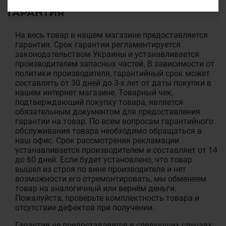
ГАРАНТИЯ
На весь товар в нашем магазине предоставляется
гарантия. Срок гарантии регламентируется
законодательством Украины и устанавливается
производителем запасных частей. В зависимости от
политики производителя, гарантийный срок может
составлять от 30 дней до 3-х лет от даты покупки в
нашем интернет магазине. Товарный чек,
подтверждающий покупку товара, является
обязательным документом для предоставления
гарантии на товар. По всем вопросам гарантийного
обслуживания товара необходимо обращаться в
наш офис. Срок рассмотрения рекламации
устанавливается производителем и составляет от 14
до 60 дней. Если будет установлено, что товар
вышел из строя по вине производителя и нет
возможности его отремонтировать, мы обменяем
товар на аналогичный или вернём деньги.
Пожалуйста, проверьте комплектность товара и
отсутствие дефектов при получении.
Гарантия не предоставляется в следующих случаях: