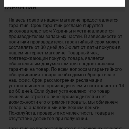
ГАРАНТИЯ
На весь товар в нашем магазине предоставляется
гарантия. Срок гарантии регламентируется
законодательством Украины и устанавливается
производителем запасных частей. В зависимости от
политики производителя, гарантийный срок может
составлять от 30 дней до 3-х лет от даты покупки в
нашем интернет магазине. Товарный чек,
подтверждающий покупку товара, является
обязательным документом для предоставления
гарантии на товар. По всем вопросам гарантийного
обслуживания товара необходимо обращаться в
наш офис. Срок рассмотрения рекламации
устанавливается производителем и составляет от 14
до 60 дней. Если будет установлено, что товар
вышел из строя по вине производителя и нет
возможности его отремонтировать, мы обменяем
товар на аналогичный или вернём деньги.
Пожалуйста, проверьте комплектность товара и
отсутствие дефектов при получении.
Гарантия не предоставляется в следующих случаях: