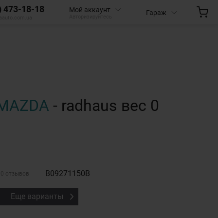
) 473-18-18
Мой аккаунт
Гараж
Авторизируйтесь
aauto.com.ua
MAZDA
- radhaus вес 0
B09271150B
0 отзывов
Еще варианты