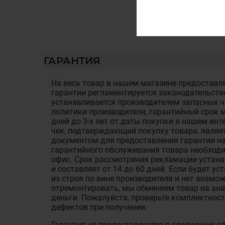
ГАРАНТИЯ
На весь товар в нашем магазине предоставля
гарантии регламентируется законодательств
устанавливается производителем запасных ча
политики производителя, гарантийный срок м
дней до 3-х лет от даты покупки в нашем ин
чек, подтверждающий покупку товара, являе
документом для предоставления гарантии на
гарантийного обслуживания товара необход
офис. Срок рассмотрения рекламации устан
и составляет от 14 до 60 дней. Если будет у
из строя по вине производителя и нет возмож
отремонтировать, мы обменяем товар на ан
деньги. Пожалуйста, проверьте комплектност
дефектов при получении.
Гарантия не предоставляется в следующих с