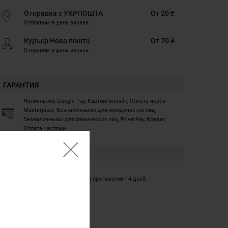
Отправка с УКРПОШТА
От 20 ₴
Отправим в день заказа
Куръєр Нова пошта
От 70 ₴
Отправим в день заказа
ГАРАНТИЯ
Наличными, Google Pay, Картою онлайн, Оплата через
Masterpass, Безналичными для юридических лиц,
Безналичными для физических лиц, PrivatPay, Кредит,
Оплата частями
ГАРАНТИЯ
12 месяцев
Обмен/возврат товара на протяжении 14 дней