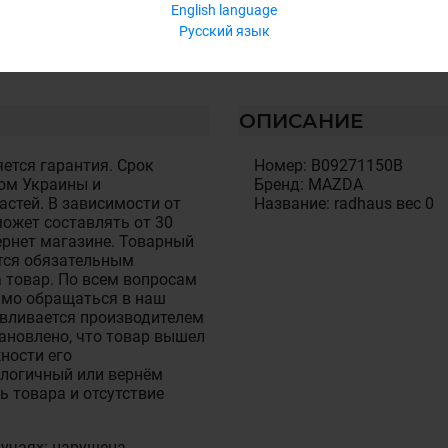
English language
Русский язык
ОПИСАНИЕ
ется гарантия. Срок
Номер: B09271150B
ом Украины и
Бренд: MAZDA
стей. В зависимости от
Название: radhaus вес 0
ожет составлять от 30
тернет магазине. Товарный
тся обязательным
 товар. По всем вопросам
имо обращаться в наш
авливается производителем
становлено, что товар вышел
ности его
алогичный или вернём
ь товара и отсутствие
лучаях: нарушена