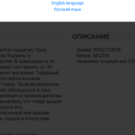
English language
Русский язык
ОПИСАНИЕ
ется гарантия. Срок
Номер: B09271081E
ом Украины и
Бренд: MAZDA
стей. В зависимости от
Название: b-saeule вес 0,
ожет составлять от 30
тернет магазине. Товарный
тся обязательным
 товар. По всем вопросам
имо обращаться в наш
авливается производителем
становлено, что товар вышел
ности его
алогичный или вернём
ь товара и отсутствие
лучаях: нарушена