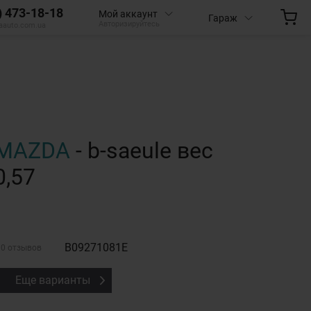
) 473-18-18
Мой аккаунт
Гараж
Авторизируйтесь
aauto.com.ua
MAZDA
- b-saeule вес
0,57
B09271081E
0 отзывов
Еще варианты