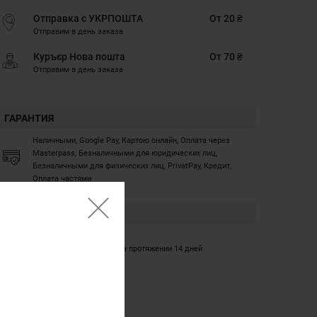
Отправка с УКРПОШТА
От 20 ₴
Отправим в день заказа
Куръєр Нова пошта
От 70 ₴
Отправим в день заказа
ГАРАНТИЯ
Наличными, Google Pay, Картою онлайн, Оплата через
Masterpass, Безналичными для юридических лиц,
Безналичными для физических лиц, PrivatPay, Кредит,
Оплата частями
ГАРАНТИЯ
12 месяцев
Обмен/возврат товара на протяжении 14 дней