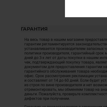
ГАРАНТИЯ
На весь товар в нашем магазине предоставля
гарантии регламентируется законодательств
устанавливается производителем запасных ча
политики производителя, гарантийный срок м
дней до 3-х лет от даты покупки в нашем ин
чек, подтверждающий покупку товара, являе
документом для предоставления гарантии на
гарантийного обслуживания товара необход
офис. Срок рассмотрения рекламации устан
и составляет от 14 до 60 дней. Если будет у
из строя по вине производителя и нет возмож
отремонтировать, мы обменяем товар на ан
деньги. Пожалуйста, проверьте комплектност
дефектов при получении.
Гарантия не предоставляется в следующих с