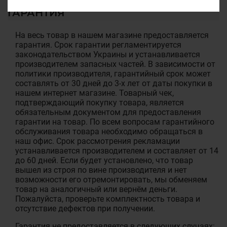
ГАРАНТИЯ
На весь товар в нашем магазине предоставляется
гарантия. Срок гарантии регламентируется
законодательством Украины и устанавливается
производителем запасных частей. В зависимости от
политики производителя, гарантийный срок может
составлять от 30 дней до 3-х лет от даты покупки в
нашем интернет магазине. Товарный чек,
подтверждающий покупку товара, является
обязательным документом для предоставления
гарантии на товар. По всем вопросам гарантийного
обслуживания товара необходимо обращаться в
наш офис. Срок рассмотрения рекламации
устанавливается производителем и составляет от 14
до 60 дней. Если будет установлено, что товар
вышел из строя по вине производителя и нет
возможности его отремонтировать, мы обменяем
товар на аналогичный или вернём деньги.
Пожалуйста, проверьте комплектность товара и
отсутствие дефектов при получении.
Гарантия не предоставляется в следующих случаях: