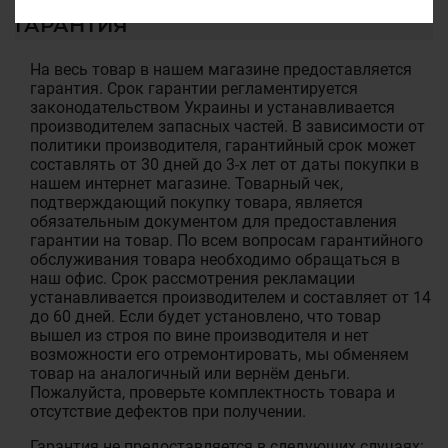
ГАРАНТИЯ
На весь товар в нашем магазине предоставляется
гарантия. Срок гарантии регламентируется
законодательством Украины и устанавливается
производителем запасных частей. В зависимости от
политики производителя, гарантийный срок может
составлять от 30 дней до 3-х лет от даты покупки в
нашем интернет магазине. Товарный чек,
подтверждающий покупку товара, является
обязательным документом для предоставления
гарантии на товар. По всем вопросам гарантийного
обслуживания товара необходимо обращаться в
наш офис. Срок рассмотрения рекламации
устанавливается производителем и составляет от 14
до 60 дней. Если будет установлено, что товар
вышел из строя по вине производителя и нет
возможности его отремонтировать, мы обменяем
товар на аналогичный или вернём деньги.
Пожалуйста, проверьте комплектность товара и
отсутствие дефектов при получении.
Гарантия не предоставляется в следующих случаях: