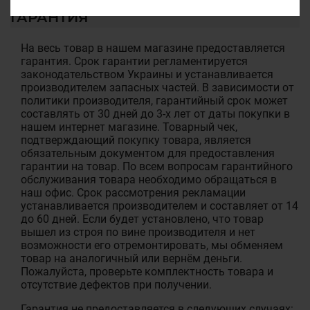
ГАРАНТИЯ
На весь товар в нашем магазине предоставляется
гарантия. Срок гарантии регламентируется
законодательством Украины и устанавливается
производителем запасных частей. В зависимости от
политики производителя, гарантийный срок может
составлять от 30 дней до 3-х лет от даты покупки в
нашем интернет магазине. Товарный чек,
подтверждающий покупку товара, является
обязательным документом для предоставления
гарантии на товар. По всем вопросам гарантийного
обслуживания товара необходимо обращаться в
наш офис. Срок рассмотрения рекламации
устанавливается производителем и составляет от 14
до 60 дней. Если будет установлено, что товар
вышел из строя по вине производителя и нет
возможности его отремонтировать, мы обменяем
товар на аналогичный или вернём деньги.
Пожалуйста, проверьте комплектность товара и
отсутствие дефектов при получении.
Гарантия не предоставляется в следующих случаях: