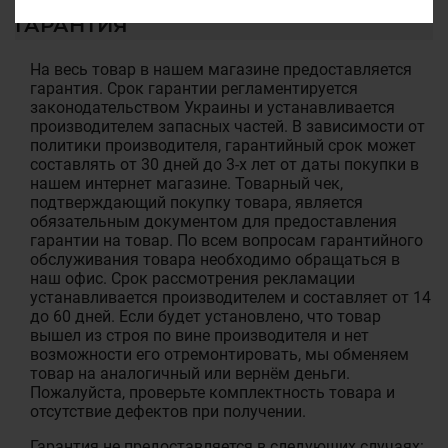
ГАРАНТИЯ
На весь товар в нашем магазине предоставляется
гарантия. Срок гарантии регламентируется
законодательством Украины и устанавливается
производителем запасных частей. В зависимости от
политики производителя, гарантийный срок может
составлять от 30 дней до 3-х лет от даты покупки в
нашем интернет магазине. Товарный чек,
подтверждающий покупку товара, является
обязательным документом для предоставления
гарантии на товар. По всем вопросам гарантийного
обслуживания товара необходимо обращаться в
наш офис. Срок рассмотрения рекламации
устанавливается производителем и составляет от 14
до 60 дней. Если будет установлено, что товар
вышел из строя по вине производителя и нет
возможности его отремонтировать, мы обменяем
товар на аналогичный или вернём деньги.
Пожалуйста, проверьте комплектность товара и
отсутствие дефектов при получении.
Гарантия не предоставляется в следующих случаях: