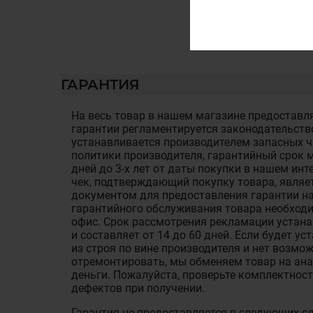
ГАРАНТИЯ
На весь товар в нашем магазине предоставля
гарантии регламентируется законодательств
устанавливается производителем запасных ча
политики производителя, гарантийный срок м
дней до 3-х лет от даты покупки в нашем ин
чек, подтверждающий покупку товара, являе
документом для предоставления гарантии на
гарантийного обслуживания товара необход
офис. Срок рассмотрения рекламации устан
и составляет от 14 до 60 дней. Если будет у
из строя по вине производителя и нет возмож
отремонтировать, мы обменяем товар на ан
деньги. Пожалуйста, проверьте комплектност
дефектов при получении.
Гарантия не предоставляется в следующих с