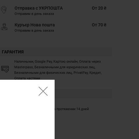
Отправка с УКРПОШТА
От 20 ₴
Отправим в день заказа
Куръєр Нова пошта
От 70 ₴
Отправим в день заказа
ГАРАНТИЯ
Наличными, Google Pay, Картою онлайн, Оплата через
Masterpass, Безналичными для юридических лиц,
Безналичными для физических лиц, PrivatPay, Кредит,
Оплата частями
ГАРАНТИЯ
12 месяцев
Обмен/возврат товара на протяжении 14 дней