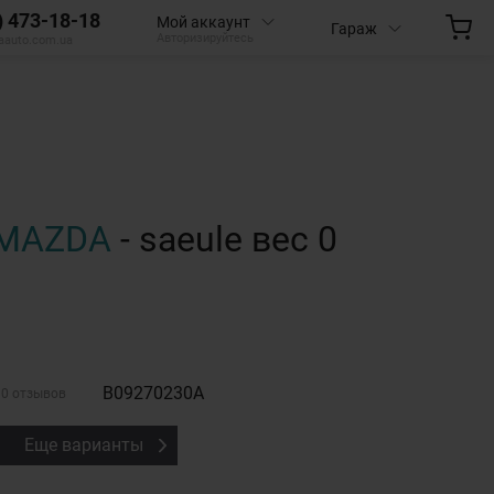
) 473-18-18
Мой аккаунт
Гараж
Авторизируйтесь
aauto.com.ua
MAZDA
- saeule вес 0
B09270230A
0 отзывов
Еще варианты