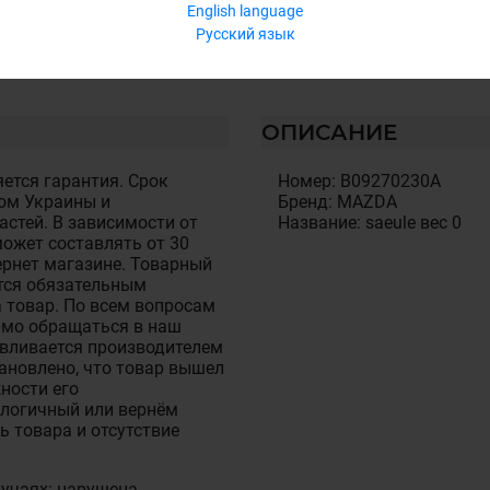
English language
Русский язык
ОПИСАНИЕ
ется гарантия. Срок
Номер: B09270230A
ом Украины и
Бренд: MAZDA
стей. В зависимости от
Название: saeule вес 0
ожет составлять от 30
тернет магазине. Товарный
тся обязательным
 товар. По всем вопросам
имо обращаться в наш
авливается производителем
становлено, что товар вышел
ности его
алогичный или вернём
ь товара и отсутствие
лучаях: нарушена