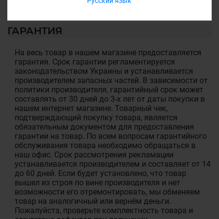
Русский язык
ГАРАНТИЯ
На весь товар в нашем магазине предоставляется
гарантия. Срок гарантии регламентируется
законодательством Украины и устанавливается
производителем запасных частей. В зависимости от
политики производителя, гарантийный срок может
составлять от 30 дней до 3-х лет от даты покупки в
нашем интернет магазине. Товарный чек,
подтверждающий покупку товара, является
обязательным документом для предоставления
гарантии на товар. По всем вопросам гарантийного
обслуживания товара необходимо обращаться в
наш офис. Срок рассмотрения рекламации
устанавливается производителем и составляет от 14
до 60 дней. Если будет установлено, что товар
вышел из строя по вине производителя и нет
возможности его отремонтировать, мы обменяем
товар на аналогичный или вернём деньги.
Пожалуйста, проверьте комплектность товара и