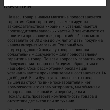
ГАРАНТИЯ
На весь товар в нашем магазине предоставляется
гарантия. Срок гарантии регламентируется
законодательством Украины и устанавливается
производителем запасных частей. В зависимости от
политики производителя, гарантийный срок может
составлять от 30 дней до 3-х лет от даты покупки в
нашем интернет магазине. Товарный чек,
подтверждающий покупку товара, является
обязательным документом для предоставления
гарантии на товар. По всем вопросам гарантийного
обслуживания товара необходимо обращаться в
наш офис. Срок рассмотрения рекламации
устанавливается производителем и составляет от 14
до 60 дней. Если будет установлено, что товар
вышел из строя по вине производителя и нет
возможности его отремонтировать, мы обменяем
товар на аналогичный или вернём деньги.
Пожалуйста, проверьте комплектность товара и
отсутствие дефектов при получении.
Гарантия не предоставляется в следующих случаях: