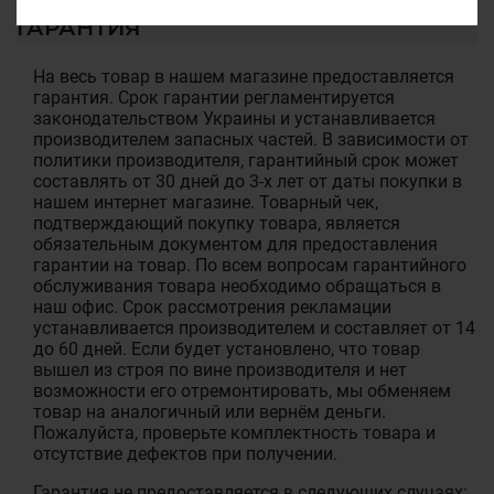
ГАРАНТИЯ
На весь товар в нашем магазине предоставляется
гарантия. Срок гарантии регламентируется
законодательством Украины и устанавливается
производителем запасных частей. В зависимости от
политики производителя, гарантийный срок может
составлять от 30 дней до 3-х лет от даты покупки в
нашем интернет магазине. Товарный чек,
подтверждающий покупку товара, является
обязательным документом для предоставления
гарантии на товар. По всем вопросам гарантийного
обслуживания товара необходимо обращаться в
наш офис. Срок рассмотрения рекламации
устанавливается производителем и составляет от 14
до 60 дней. Если будет установлено, что товар
вышел из строя по вине производителя и нет
возможности его отремонтировать, мы обменяем
товар на аналогичный или вернём деньги.
Пожалуйста, проверьте комплектность товара и
отсутствие дефектов при получении.
Гарантия не предоставляется в следующих случаях: