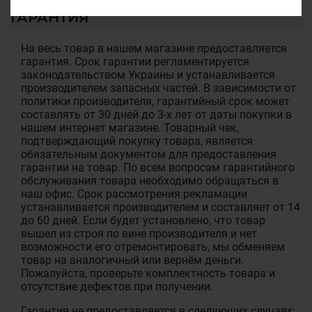
ГАРАНТИЯ
На весь товар в нашем магазине предоставляется
гарантия. Срок гарантии регламентируется
законодательством Украины и устанавливается
производителем запасных частей. В зависимости от
политики производителя, гарантийный срок может
составлять от 30 дней до 3-х лет от даты покупки в
нашем интернет магазине. Товарный чек,
подтверждающий покупку товара, является
обязательным документом для предоставления
гарантии на товар. По всем вопросам гарантийного
обслуживания товара необходимо обращаться в
наш офис. Срок рассмотрения рекламации
устанавливается производителем и составляет от 14
до 60 дней. Если будет установлено, что товар
вышел из строя по вине производителя и нет
возможности его отремонтировать, мы обменяем
товар на аналогичный или вернём деньги.
Пожалуйста, проверьте комплектность товара и
отсутствие дефектов при получении.
Гарантия не предоставляется в следующих случаях: