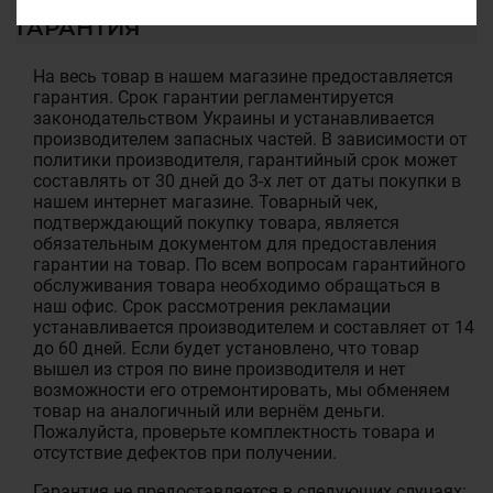
ГАРАНТИЯ
На весь товар в нашем магазине предоставляется
гарантия. Срок гарантии регламентируется
законодательством Украины и устанавливается
производителем запасных частей. В зависимости от
политики производителя, гарантийный срок может
составлять от 30 дней до 3-х лет от даты покупки в
нашем интернет магазине. Товарный чек,
подтверждающий покупку товара, является
обязательным документом для предоставления
гарантии на товар. По всем вопросам гарантийного
обслуживания товара необходимо обращаться в
наш офис. Срок рассмотрения рекламации
устанавливается производителем и составляет от 14
до 60 дней. Если будет установлено, что товар
вышел из строя по вине производителя и нет
возможности его отремонтировать, мы обменяем
товар на аналогичный или вернём деньги.
Пожалуйста, проверьте комплектность товара и
отсутствие дефектов при получении.
Гарантия не предоставляется в следующих случаях: