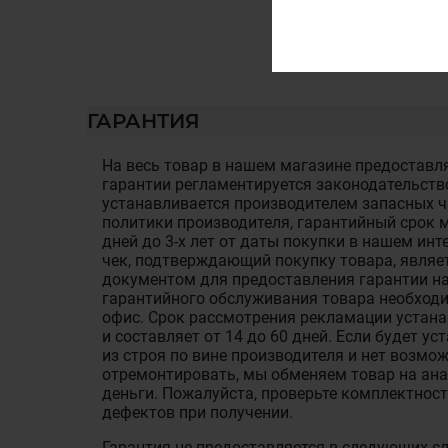
ГАРАНТИЯ
На весь товар в нашем магазине предоставля
гарантии регламентируется законодательств
устанавливается производителем запасных ча
политики производителя, гарантийный срок м
дней до 3-х лет от даты покупки в нашем ин
чек, подтверждающий покупку товара, являе
документом для предоставления гарантии на
гарантийного обслуживания товара необход
офис. Срок рассмотрения рекламации устан
и составляет от 14 до 60 дней. Если будет у
из строя по вине производителя и нет возмож
отремонтировать, мы обменяем товар на ан
деньги. Пожалуйста, проверьте комплектност
дефектов при получении.
Гарантия не предоставляется в следующих с