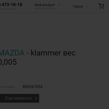
) 473-18-18
Мой аккаунт
Гараж
Авторизируйтесь
aauto.com.ua
MAZDA
- klammer вес
0,005
B09267054
0 отзывов
Еще варианты