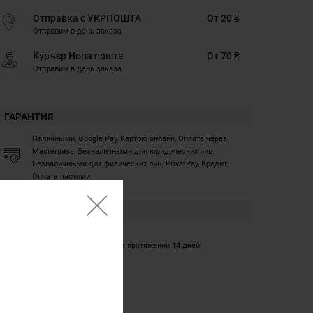
Отправка с УКРПОШТА
От 20 ₴
Отправим в день заказа
Куръєр Нова пошта
От 70 ₴
Отправим в день заказа
ГАРАНТИЯ
Наличными, Google Pay, Картою онлайн, Оплата через
Masterpass, Безналичными для юридических лиц,
Безналичными для физических лиц, PrivatPay, Кредит,
Оплата частями
ГАРАНТИЯ
12 месяцев
Обмен/возврат товара на протяжении 14 дней