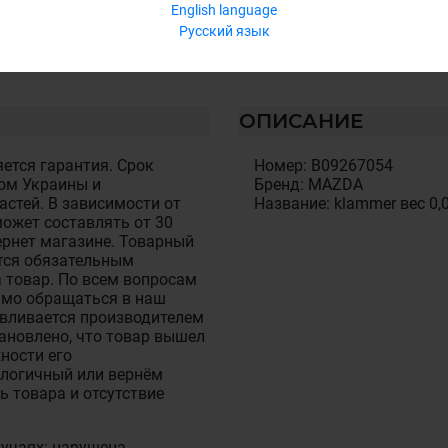
English language
Русский язык
ОПИСАНИЕ
ется гарантия. Срок
Номер: B09267054
ом Украины и
Бренд: MAZDA
стей. В зависимости от
Название: klammer вес 0,
ожет составлять от 30
тернет магазине. Товарный
тся обязательным
 товар. По всем вопросам
имо обращаться в наш
авливается производителем
становлено, что товар вышел
ности его
алогичный или вернём
ь товара и отсутствие
лучаях: нарушена