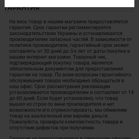
ГАРАНТИЯ
На весь товар в нашем магазине предоставляется
гарантия. Срок гарантии регламентируется
законодательством Украины и устанавливается
производителем запасных частей. В зависимости от
политики производителя, гарантийный срок может
составлять от 30 дней до 3-х лет от даты покупки в
нашем интернет магазине. Товарный чек,
подтверждающий покупку товара, является
обязательным документом для предоставления
гарантии на товар. По всем вопросам гарантийного
обслуживания товара необходимо обращаться в
наш офис. Срок рассмотрения рекламации
устанавливается производителем и составляет от 14
до 60 дней. Если будет установлено, что товар
вышел из строя по вине производителя и нет
возможности его отремонтировать, мы обменяем
товар на аналогичный или вернём деньги.
Пожалуйста, проверьте комплектность товара и
отсутствие дефектов при получении.
Гарантия не предоставляется в следующих случаях: