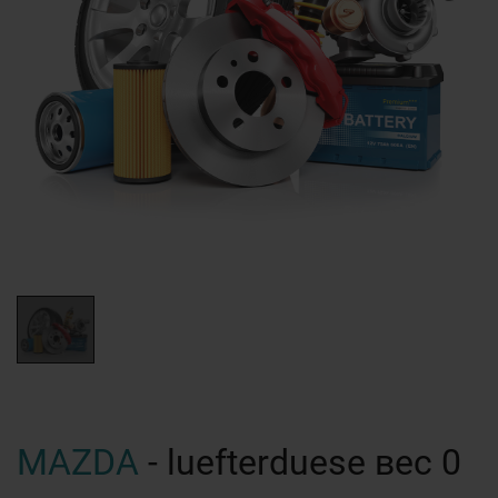
MAZDA
- luefterduese вес 0