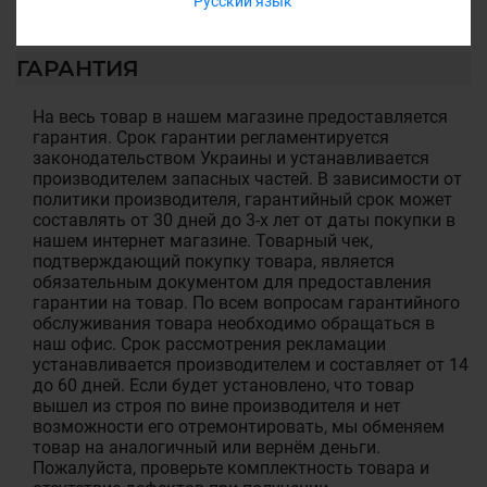
Русский язык
ГАРАНТИЯ
На весь товар в нашем магазине предоставляется
гарантия. Срок гарантии регламентируется
законодательством Украины и устанавливается
производителем запасных частей. В зависимости от
политики производителя, гарантийный срок может
составлять от 30 дней до 3-х лет от даты покупки в
нашем интернет магазине. Товарный чек,
подтверждающий покупку товара, является
обязательным документом для предоставления
гарантии на товар. По всем вопросам гарантийного
обслуживания товара необходимо обращаться в
наш офис. Срок рассмотрения рекламации
устанавливается производителем и составляет от 14
до 60 дней. Если будет установлено, что товар
вышел из строя по вине производителя и нет
возможности его отремонтировать, мы обменяем
товар на аналогичный или вернём деньги.
Пожалуйста, проверьте комплектность товара и