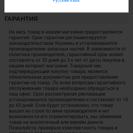
Русский язык
ГАРАНТИЯ
На весь товар в нашем магазине предоставляется
гарантия. Срок гарантии регламентируется
законодательством Украины и устанавливается
производителем запасных частей. В зависимости от
политики производителя, гарантийный срок может
составлять от 30 дней до 3-х лет от даты покупки в
нашем интернет магазине. Товарный чек,
подтверждающий покупку товара, является
обязательным документом для предоставления
гарантии на товар. По всем вопросам гарантийного
обслуживания товара необходимо обращаться в
наш офис. Срок рассмотрения рекламации
устанавливается производителем и составляет от 14
до 60 дней. Если будет установлено, что товар
вышел из строя по вине производителя и нет
возможности его отремонтировать, мы обменяем
товар на аналогичный или вернём деньги.
Пожалуйста, проверьте комплектность товара и